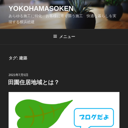
コ
YOKOHAMASOKEN
ン
あらゆる施工に特化 お客様に寄り添う施工 快適な暮らしを実
テ
現する横浜総建
ン
ツ
メニュー
へ
ス
キ
タグ:
建築
ッ
プ
投
2021年7月5日
稿
田園住居地域とは？
日: