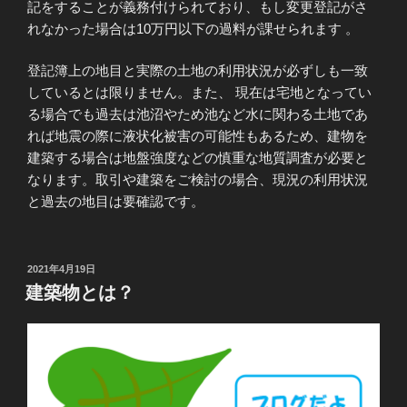
記をすることが義務付けられており、もし変更登記がさ
れなかった場合は10万円以下の過料が課せられます 。
登記簿上の地目と実際の土地の利用状況が必ずしも一致
しているとは限りません。また、 現在は宅地となってい
る場合でも過去は池沼やため池など水に関わる土地であ
れば地震の際に液状化被害の可能性もあるため、建物を
建築する場合は地盤強度などの慎重な地質調査が必要と
なります。取引や建築をご検討の場合、現況の利用状況
と過去の地目は要確認です。
投
2021年4月19日
稿
建築物とは？
日: