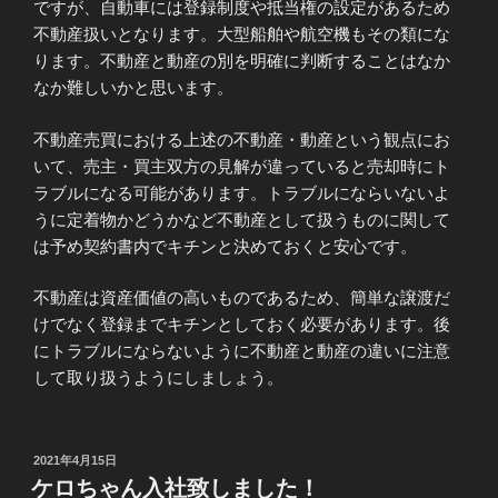
ですが、自動車には登録制度や抵当権の設定があるため
不動産扱いとなります。大型船舶や航空機もその類にな
ります。不動産と動産の別を明確に判断することはなか
なか難しいかと思います。
不動産売買における上述の不動産・動産という観点にお
いて、売主・買主双方の見解が違っていると売却時にト
ラブルになる可能があります。トラブルにならいないよ
うに定着物かどうかなど不動産として扱うものに関して
は予め契約書内でキチンと決めておくと安心です。
不動産は資産価値の高いものであるため、簡単な譲渡だ
けでなく登録までキチンとしておく必要があります。後
にトラブルにならないように不動産と動産の違いに注意
して取り扱うようにしましょう。
投
2021年4月15日
稿
ケロちゃん入社致しました！