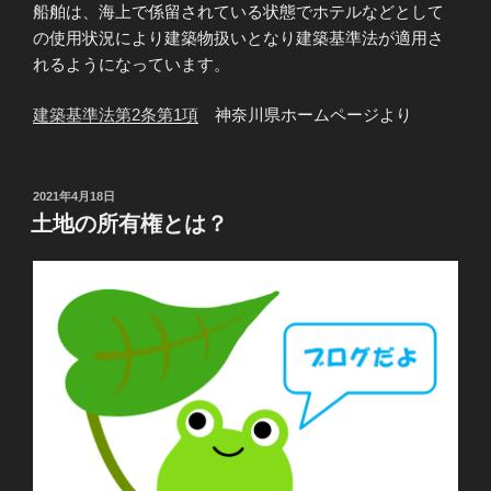
船舶は、海上で係留されている状態でホテルなどとして
の使用状況により建築物扱いとなり建築基準法が適用さ
れるようになっています。
建築基準法第2条第1項
神奈川県ホームページより
投
2021年4月18日
稿
土地の所有権とは？
日: