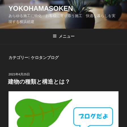
コ
YOKOHAMASOKEN
ン
あらゆる施工に特化 お客様に寄り添う施工 快適な暮らしを実
テ
現する横浜総建
ン
ツ
メニュー
へ
ス
キ
カテゴリー:
ケロタンブログ
ッ
プ
投
2021年4月25日
稿
建物の種類と構造とは？
日: