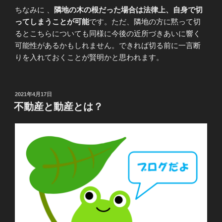
ちなみに 、
隣地の木の根だった場合は法律上、自身で切
ってしまうことが可能
です。ただ、隣地の方に黙って切
るとこちらについても同様に今後の近所づきあいに響く
可能性があるかもしれません。できれば切る前に一言断
りを入れておくことが賢明かと思われます。
投
2021年4月17日
稿
不動産と動産とは？
日: