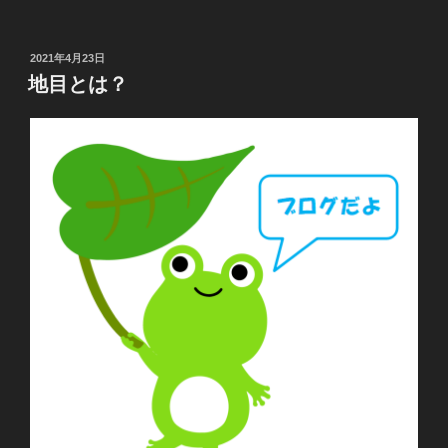
投
2021年4月23日
稿
地目とは？
日: