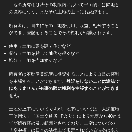
土地の所有権は法令の制限内において平面的には隣地と
の境界になり、またその土地の上下にも及びます。
所有者は、自由にその土地を使用、収益、処分すること
ができ、登記をすることでその権利が保護されます。
使用→土地に家を建て住むなど
収益→土地を貸して地代を得るなど
処分→土地を売却するなど
所有者は不動産登記簿に登記することにより自己の権利
を主張することができます。
登記をしないことは違法で
はありませんが有事の際に権利を主張することができま
せん。
土地の上下についてですが、地下については「
大深度地
下使用法
」（国土交通省HPより）により地表から40ｍま
でが所有権の及ぶ範囲とされており、上空についての
「空中権」は日本の法律上で規定されている法令はあり