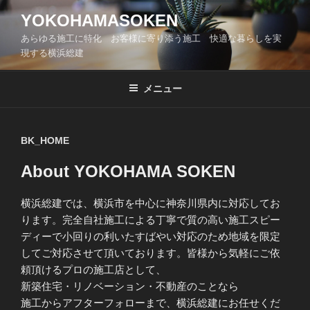
コ
YOKOHAMASOKEN
ン
あらゆる施工に特化 お客様に寄り添う施工 快適な暮らしを実
テ
現する横浜総建
ン
ツ
メニュー
へ
ス
キ
BK_HOME
ッ
プ
About
YOKOHAMA SOKEN
横浜総建では、横浜市を中心に神奈川県内に対応してお
ります。完全自社施工による丁寧で質の高い施工スピー
ディーで小回りの利いたすばやい対応のため地域を限定
してご対応させて頂いております。皆様から気軽にご依
頼頂けるプロの施工店として、
新築住宅・リノベーション・不動産のことなら
施工からアフターフォローまで、横浜総建にお任せくだ